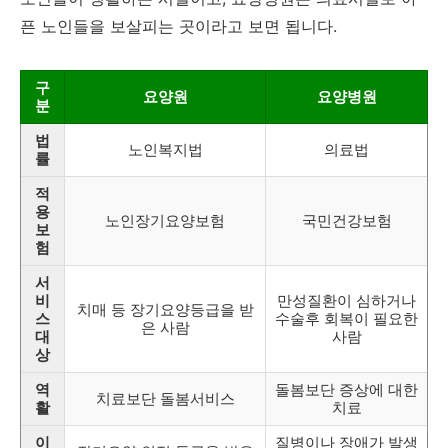
픈 노인들을 보살피는 곳이라고 보면 됩니다.
구
요양원
요양병원
분
법
노인복지법
의료법
률
적
용
노인장기요양보험
국민건강보험
보
험
서
비
만성질환이 심하거나
치매 등 장기요양등급을 받
스
수술후 회복이 필요한
은 사람
대
사람
상
역
돌봄보단 증상에 대한
치료보단 돌봄서비스
활
치료
이
질병이나 장애가 발생