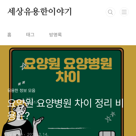
본문 바로가기
세상유용한이야기
홈
태그
방명록
유용한 정보 모음
요양원 요양병원 차이 정리 비
용은?
by 유용2
2023. 2. 14.