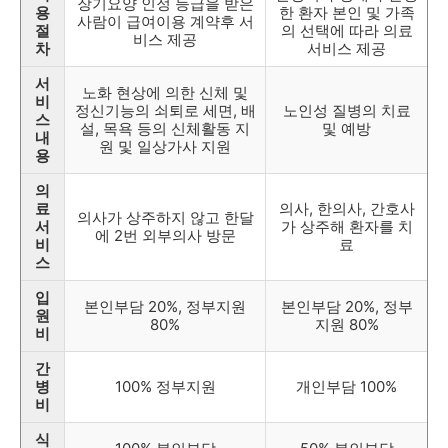
장기요양 인정 등급을 받은
용
한 환자 본인 및 가족
사람이 급여이용 계약후 서
절
의 선택에 따라 의료
비스 제공
차
서비스 제공
서
노화 현상에 의한 신체 및
비
정신기능의 쇠퇴로 세면, 배
노인성 질병의 치료
스
설, 목욕 등의 신체활동 지
및 예방
내
원 및 일상가사 지원
용
의
료
의사, 한의사, 간호사
의사가 상주하지 않고 한달
서
가 상주해 환자를 치
에 2번 외부의사 방문
비
료
스
입
본인부담 20%, 정부지원
본인부담 20%, 정부
원
80%
지원 80%
비
간
병
100% 정부지원
개인부담 100%
비
식