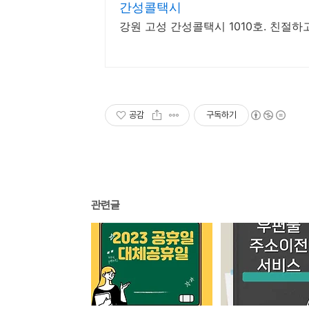
간성콜택시
강원 고성 간성콜택시 1010호. 친절
공감
구독하기
관련글