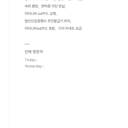
숙취 병원
면허증 자진 반납
아이나비 sd카드 교체
법인인감증명서 무인발급기 위치
아이나비sd카드 호환
기아 커넥트 요금
전체 방문자
Today :
Yesterday :