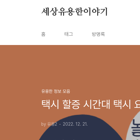
본문 바로가기
세상유용한이야기
홈
태그
방명록
유용한 정보 모음
택시 할증 시간대 택시 
by 유용2
2022. 12. 21.