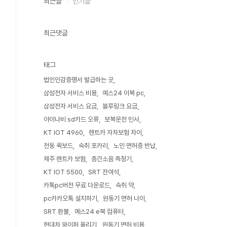
최근글
인기글
최근댓글
태그
법인인감증명서 발급하는 곳
삼성전자 서비스 비용
예스24 이북 pc
삼성전자 서비스 요금
블루링크 요금
아이나비 sd카드 오류
보복운전 민사
KT IOT 4960
렌트카 자차보험 차이
전동 퀵보드
숙취 포카리
노인 면허증 반납
제주 렌트카 보험
층간소음 측정기
KT IOT 5500
SRT 잔여석
카톡pc버전 무료 다운로드
숙취 약
pc카카오톡 설치하기
원동기 면허 나이
SRT 환불
예스24 e북 컴퓨터
현대차 와이퍼 올리기
원동기 면허 비용