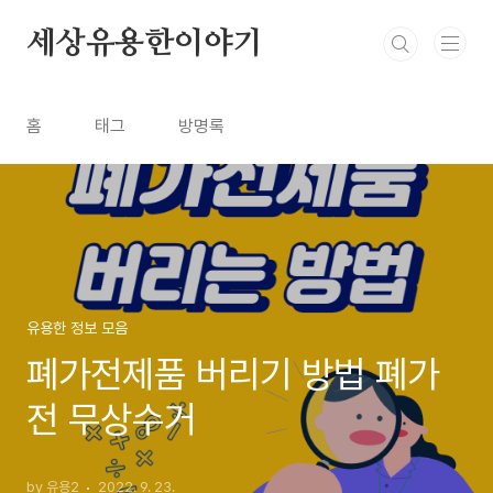
본문 바로가기
세상유용한이야기
홈
태그
방명록
유용한 정보 모음
폐가전제품 버리기 방법 폐가
전 무상수거
by 유용2
2022. 9. 23.