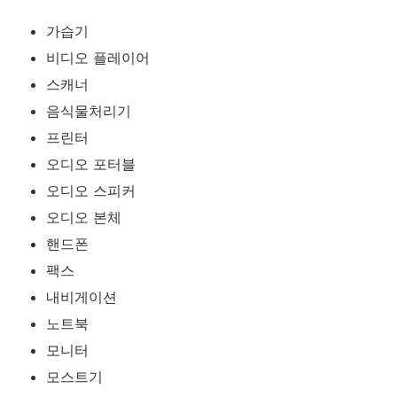
가습기
비디오 플레이어
스캐너
음식물처리기
프린터
오디오 포터블
오디오 스피커
오디오 본체
핸드폰
팩스
내비게이션
노트북
모니터
모스트기