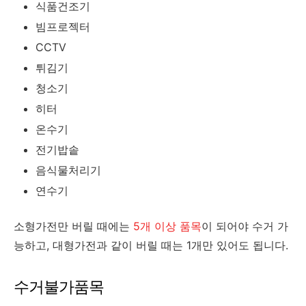
식품건조기
빔프로젝터
CCTV
튀김기
청소기
히터
온수기
전기밥솥
음식물처리기
연수기
소형가전만 버릴 때에는
5개 이상 품목
이 되어야 수거 가
능하고, 대형가전과 같이 버릴 때는 1개만 있어도 됩니다.
수거불가품목