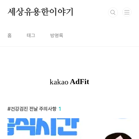
본문 바로가기
세상유용한이야기
홈
태그
방명록
건강검진 전날 주의사항
1