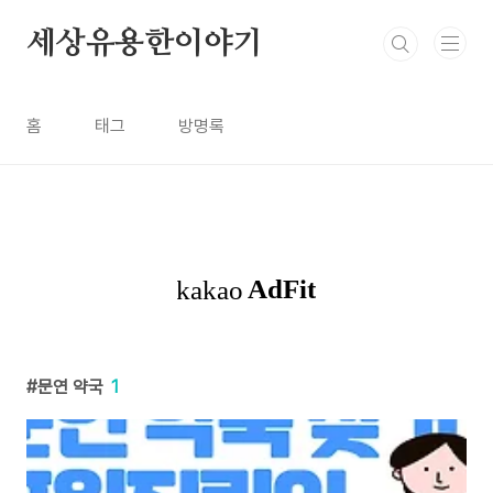
본문 바로가기
세상유용한이야기
홈
태그
방명록
문연 약국
1