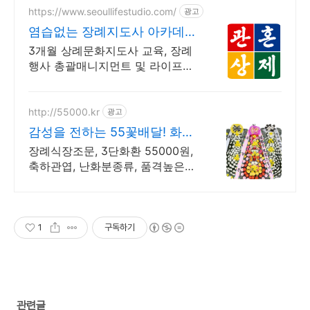
https://www.seoullifestudio.com/
광고
염습없는 장례지도사 아카데미
관혼상제, 종합 의례법인
3개월 상례문화지도사 교육, 장례
행사 총괄매니지먼트 및 라이프케
어, AI시대 직업 아카데미와 통합
비즈니스의 산학일체 라이프펌, 장
례, 추모관, 상례 및 제례서비스
http://55000.kr
광고
감성을 전하는 55꽃배달! 화환
꽃배달 할인전문점!
장례식장조문, 3단화환 55000원,
축하관엽, 난화분종류, 품격높은
전국 꽃화원
1
구독하기
관련글