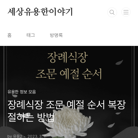
본문 바로가기
세상유용한이야기
홈
태그
방명록
유용한 정보 모음
장례식장 조문 예절 순서 복장
절하는 방법
by 유용2
2023. 3. 7.