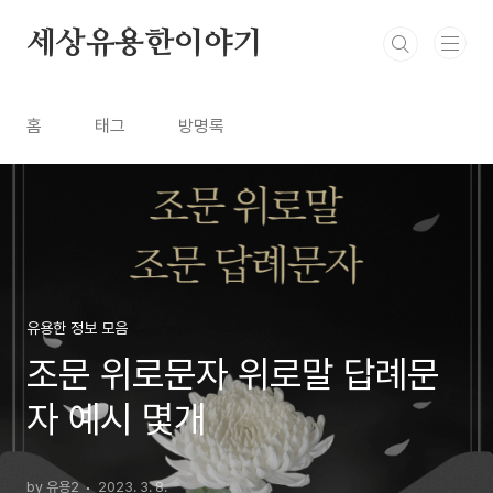
본문 바로가기
세상유용한이야기
홈
태그
방명록
유용한 정보 모음
조문 위로문자 위로말 답례문
자 예시 몇개
by 유용2
2023. 3. 8.