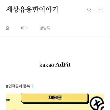
본문 바로가기
세상유용한이야기
홈
태그
방명록
인적공제 중복
1